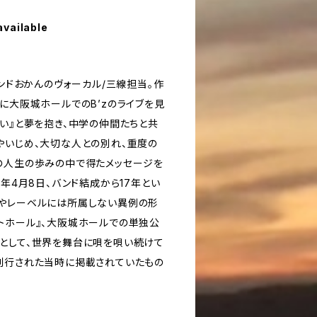
available
バンドおかんのヴォーカル/三線担当。作
に大阪城ホールでのB’zのライブを見
たい』と夢を抱き、中学の仲間たちと共
やいじめ、大切な人との別れ、重度の
の人生の歩みの中で得たメッセージを
3年4月8日、バンド結成から17年とい
やレーベルには所属しない異例の形
トホール』、大阪城ホールでの単独公
として、世界を舞台に唄を唄い続けて
刊行された当時に掲載されていたもの