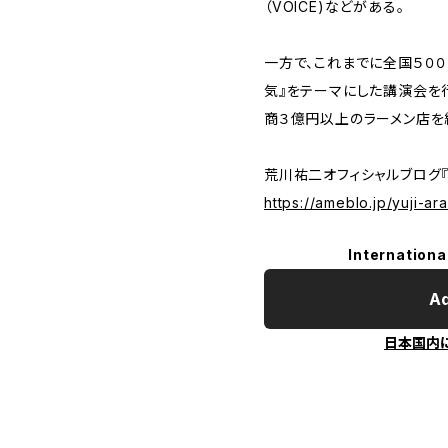
（VOICE)などがある。
一方で、これまでに全国５０
気』をテーマにした講演会を
商３億円以上のラーメン店を
荒川祐二オフィシャルブログ『
https://ameblo.jp/yuji-a
Internationa
Ad
日本国内