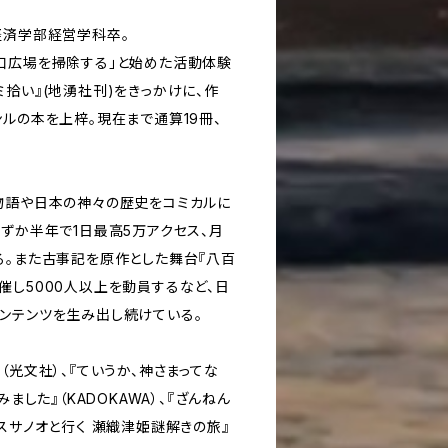
経済学部経営学科卒。
口広場を掃除する」と始めた活動体験
拾い』(地湧社刊)をきっかけに、作
ルの本を上梓。現在まで通算19冊、
物語や日本の神々の歴史をコミカルに
わずか半年で1日最高5万アクセス、月
る。また古事記を原作とした舞台『八百
催し5000人以上を動員するなど、日
ンテンツを生み出し続けている。
（光文社）、『ていうか、神さまってな
みました』（KADOKAWA）、『ざんねん
スサノオと行く 瀬織津姫謎解きの旅』