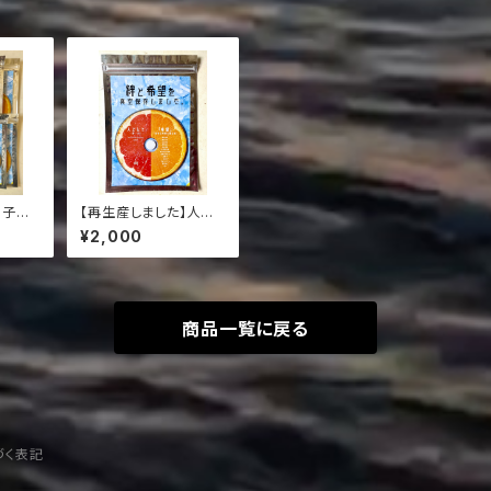
】子ど
【再生産しました】人とし
枚プレゼ
て（絆ver.）/ 「希望」-愉
¥2,000
快な仲間と贈る歌-
商品一覧に戻る
づく表記