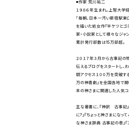
◾️作家 荒川祐二
１９８６年生まれ。上智大学
「毎朝、日本一汚い新宿駅東
を描いた処女作『半ケツとゴミ
家・小説家として様々なジャン
累計発行部数は15万部超。
２０１７年３月から古事記の
伝えるブログをスタートし、
間アクセス１００万を突破す
万の神喜劇』を全国各地で開
本の神さまに関連した人気コ
主な著書に、『神訳 古事記』
に?』『ちょっと神さまになって
な神さま辞典 古事記の巻』『