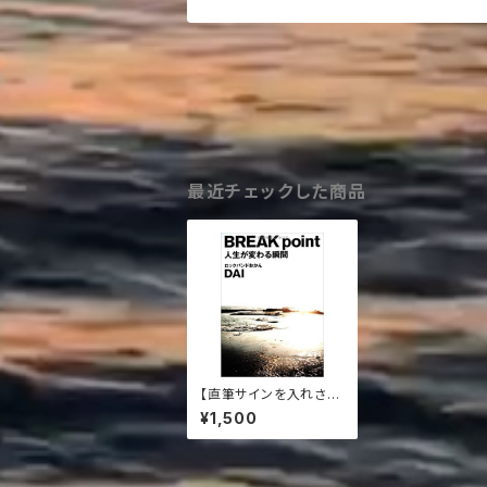
最近チェックした商品
【直筆サインを入れさせ
て頂きます】荒川祐二
¥1,500
編集 DAI自叙伝「BREA
K point 人生が変わる
瞬間」