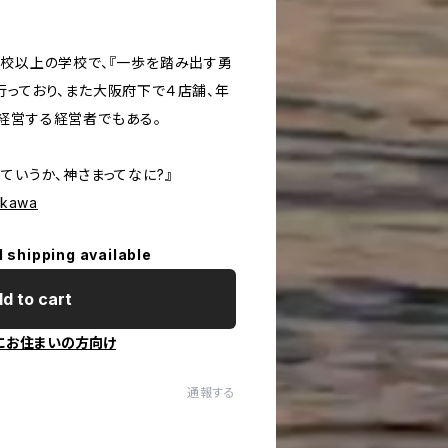
０校以上の学校で、『一歩を踏み出す勇
行っており、また大阪府下で４店舗、年
経営する経営者でもある。
ていうか、神さまってなに?』
rakawa
l shipping available
d to cart
にお住まいの方向け
通報する