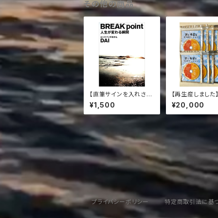
その他の商品
【直筆サインを入れさせ
【再生産しました
て頂きます】荒川祐二
もたちにCD10
¥1,500
¥20,000
編集 DAI自叙伝「BREA
ントセット
K point 人生が変わる
瞬間」
プライバシーポリシー
特定商取引法に基